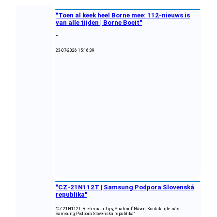
"Toen al keek heel Borne mee: 112-nieuws is
van alle tijden | Borne Boeit"
""
23-07-2026 15:16:39
"CZ-21N112T | Samsung Podpora Slovenská
republika"
"CZ-21N112T. Riešenia a Tipy, Stiahnuť Návod, Kontaktujte nás.
Samsung Podpora Slovenská republika"