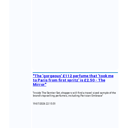
"The 'gorgeous' £112 perfume that 'took me
to Paris from first spritz' is £2.50 - The
Mirror"
"Inside The Sentier Set, shoppers will find a travel sized sample of the
brand's top-selling perfumes, including Parisian Embrace"
19-07-2026 22:15:51