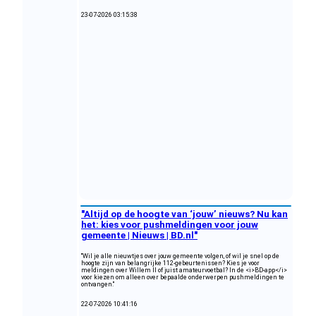
23-07-2026 03:15:38
"Altijd op de hoogte van ‘jouw’ nieuws? Nu kan
het: kies voor pushmeldingen voor jouw
gemeente | Nieuws | BD.nl"
"Wil je alle nieuwtjes over jouw gemeente volgen, of wil je snel op de
hoogte zijn van belangrijke 112-gebeurtenissen? Kies je voor
meldingen over Willem II of juist amateurvoetbal? In de <i>BD-app</i>
voor kiezen om alleen over bepaalde onderwerpen pushmeldingen te
ontvangen."
22-07-2026 10:41:16