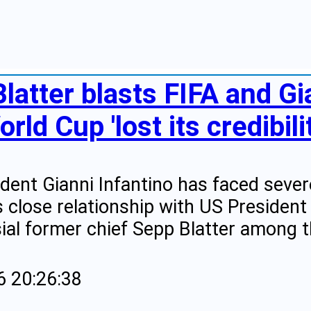
latter blasts FIFA and Gi
rld Cup 'lost its credibili
ident Gianni Infantino has faced sever
s close relationship with US Presiden
ial former chief Sepp Blatter among t
6 20:26:38