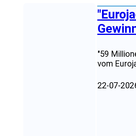
"Euroj
Gewinn
"59 Millio
vom Euroja
22-07-202