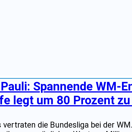
. Pauli: Spannende WM-E
e legt um 80 Prozent zu |
s vertraten die Bundesliga bei der WM.