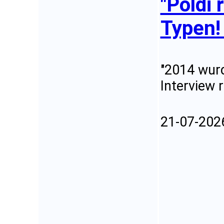
"Poldi
Typen! 
"2014 wurd
Interview 
21-07-202