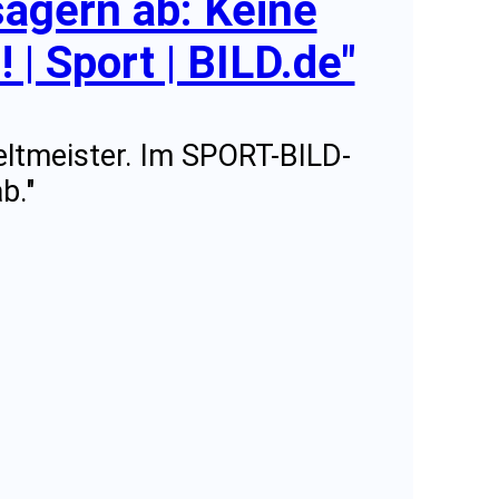
sagern ab: Keine
 | Sport | BILD.de"
ltmeister. Im SPORT-BILD-
b."