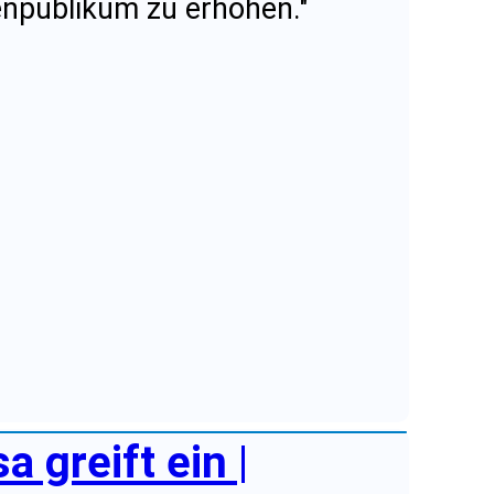
enpublikum zu erhöhen."
 greift ein |