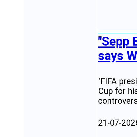
"Sepp B
says Wo
"FIFA pres
Cup for hi
controvers
21-07-202