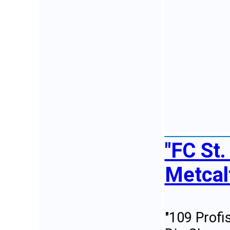
"FC St
Metcalf
"109 Profi