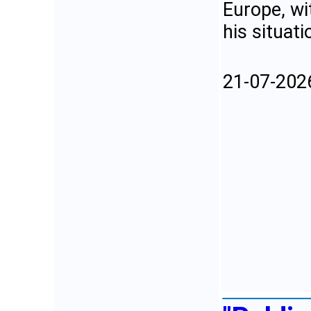
Europe, wi
his situati
21-07-202