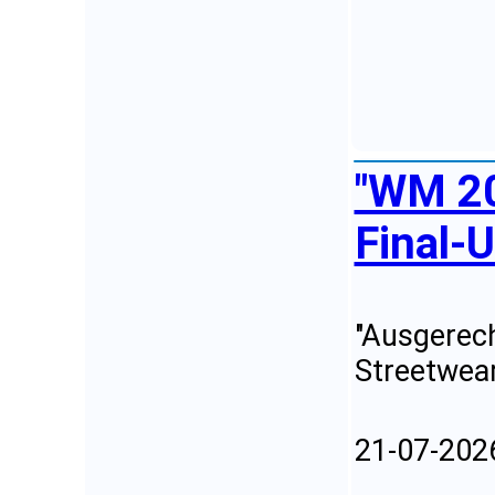
"WM 20
Final-U
"Ausgerech
Streetwear
21-07-202