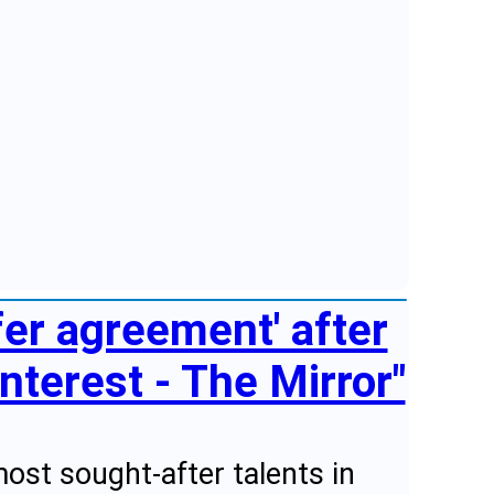
er agreement' after
nterest - The Mirror"
most sought-after talents in