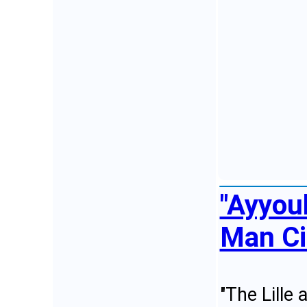
"Ayyou
Man Cit
"The Lille