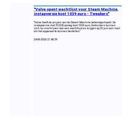
"Valve opent wachtlijst voor Steam Machine,
instapversie kost 1039 euro - Tweakers"
"Valve heeft de prijzen van de Steam Machine bekendgemaakt. De
instapversie met 512GB opslag kost 1039 euro. Gebruikers kunnen
zich nu inschrijven voor een wachtlijst en krijgen op 29 juni een mail
om het apparaat te kunnen bestellen."
24-06-2026 21:48:39