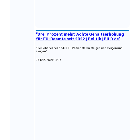
"Drei Prozent mehr: Achte Gehaltserhöhung
für EU-Beamte seit 2022 | Politik | BILD.de"
"Die Gehälter der 67.400 EU-Bediensteten steigen und steigen und
steigen"
07-12-2025 21:13:35