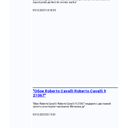
countryside perfect for winter walks"
05-12-2025 14:18:05
"Обои Roberto Cavalli Roberto Cavalli 9
21067"
"Обои Roberto Cavalli Roberto Cavalli 9 21067 недорого с доставкой
купить в интернет-магазине Мегалам.ру"
05-12-2025 02:15:41