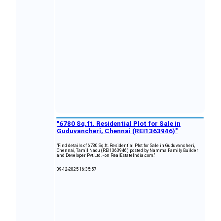
"6780 Sq.ft. Residential Plot for Sale in
Guduvancheri, Chennai (REI1363946)"
"Find details of 6780 Sq.ft. Residential Plot for Sale in Guduvancheri,
Chennai, Tamil Nadu (REI1363946) posted by Namma Family Builder
and Developer Pvt.Ltd. - on RealEstateIndia.com."
09-12-2025 16:35:57