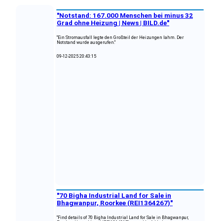
"Notstand: 167.000 Menschen bei minus 32
Grad ohne Heizung | News | BILD.de"
"Ein Stromausfall legte den Großteil der Heizungen lahm. Der
Notstand wurde ausgerufen."
09-12-2025 20:43:15
"70 Bigha Industrial Land for Sale in
Bhagwanpur, Roorkee (REI1364267)"
"Find details of 70 Bigha Industrial Land for Sale in Bhagwanpur,