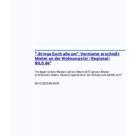
"„Bringe Euch alle um“: Vermieter erschießt
Mieter an der Wohnungstür | Regional |
BILD.de"
"Im bayerischen Weiden soll ein Mann (67) seinen Mieter
erschossen haben. Danach spazierte er zur Polizei und stellte sich."
08-12-2025 08:45:39