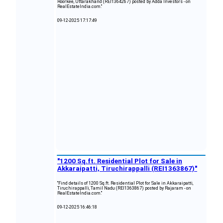
Roorkee, Uttarakhand (REI1364267) posted by Adda Investors - on
RealEstateIndia.com."
09-12-2025 17:17:49
"1200 Sq.ft. Residential Plot for Sale in
Akkaraipatti, Tiruchirappalli (REI1363867)"
"Find details of 1200 Sq.ft. Residential Plot for Sale in Akkaraipatti,
Tiruchirappalli, Tamil Nadu (REI1363867) posted by Rajaram - on
RealEstateIndia.com."
09-12-2025 16:46:18