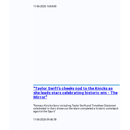
11-06-2026 14:04:00
"Taylor Swift's cheeky nod to the Knicks as
she leads stars celebrating historic win - The
Mirror"
"Famous Knicks fans including Taylor Swift and Timothee Chalamet
celebrated in their droves as the team completed a historic comeback
against the Spurs"
11-06-2026 09:46:59