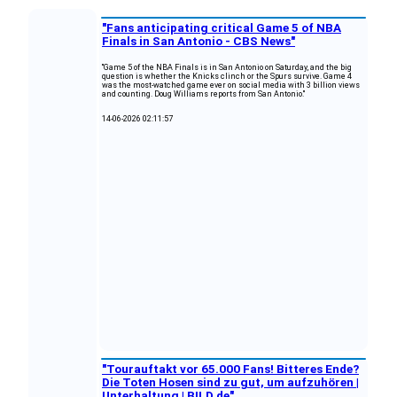
"Fans anticipating critical Game 5 of NBA
Finals in San Antonio - CBS News"
"Game 5 of the NBA Finals is in San Antonio on Saturday, and the big
question is whether the Knicks clinch or the Spurs survive. Game 4
was the most-watched game ever on social media with 3 billion views
and counting. Doug Williams reports from San Antonio."
14-06-2026 02:11:57
"Tourauftakt vor 65.000 Fans! Bitteres Ende?
Die Toten Hosen sind zu gut, um aufzuhören |
Unterhaltung | BILD.de"