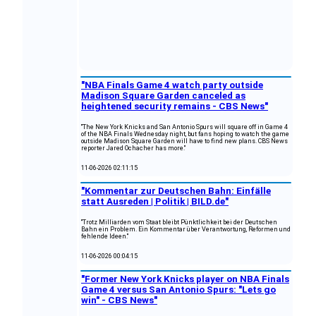
"NBA Finals Game 4 watch party outside
Madison Square Garden canceled as
heightened security remains - CBS News"
"The New York Knicks and San Antonio Spurs will square off in Game 4
of the NBA Finals Wednesday night, but fans hoping to watch the game
outside Madison Square Garden will have to find new plans. CBS News
reporter Jared Ochacher has more."
11-06-2026 02:11:15
"Kommentar zur Deutschen Bahn: Einfälle
statt Ausreden | Politik | BILD.de"
"Trotz Milliarden vom Staat bleibt Pünktlichkeit bei der Deutschen
Bahn ein Problem. Ein Kommentar über Verantwortung, Reformen und
fehlende Ideen."
11-06-2026 00:04:15
"Former New York Knicks player on NBA Finals
Game 4 versus San Antonio Spurs: "Lets go
win" - CBS News"