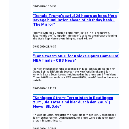
10-06-2026 10:44:50
"Donald Trump's awful 24 hours as he suffers
savage humiliation ahead of birthday bash -
The Mirror"
"Trump suffered a uniquely brutal humiliation in his hometown.
Meanwhile the Trump administration's policies are already affecting
the World Cup. Here's everything you need to know"
09-06-2026 23:46:37
"Fans swarm MSG for Knicks-Spurs Game 3 of
NBA finals - CBS News"
"Tens of thousands of fans descended on Madison Square Garden for
Game 3 of the NBA finals between the New York Knicks and San
Antonio Spurs. Security was heightened at the arena amid President
Trump&#039;s attendance. CBS News&#039; Jared Ochacher has more
details."
09-06-2026 17:11:21
"Schlugen Strom-Terroristen in Reutlingen
zu?: „Die Täter sind hier durch den Zaun“ |
News | BILD.de"
"in Loch im Zaun, notdürftig mit Kabelbindern geflickt. Unscheinbar,
leicht zu übersehen. Doch genau durch diese Lücke gelangten nach
ersten Erkenntnissen..."
09-06-2026 15:05:48