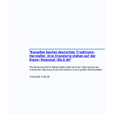
"Kanadier kaufen deutschen Traditions-
Hersteller: Drei Standorte stehen auf der
Kippe | Regional | BILD.de"
"Die Gewerkschaft IG Metall befürchtet nach der Übernahme des
insolventen Baumaschinen-Herstellers einen großen Stellenabbau."
13-06-2026 19:06:28