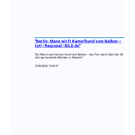
"Berlin: Mann wirft Kampfhund vom Balkon –
tot! | Regional | BILD.de"
"Ein Mann warf seinen Hund vom Balkon – das Tier starb. Doch der 53-
Jährige handelte offenbar in Notwehr."
13-06-2026 13:09:31