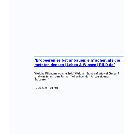
"Erdbeeren selbst anbauen: einfacher, als die
meisten denken | Leben & Wissen | BILD.de"
"Welche Pflanzen, welche Erde? Welcher Standort? Wieviel Dünger?
Und was ist mit den Ranken? Alles über den Anbau eigener
Erdbeeren."
12-06-2026 17:17:01