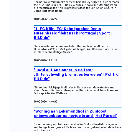
"Former New York Knicks center Chris Dudley helped his team reach
the NBA Finals in 1999. Dudley joins CBS News 24/7 Mornings with
his reaction as the Knicks prepare to face the San Antonio Spurs in
Game Four of the finals."
10-06-2026 19:46:24
"1. FC Köln: FC-Schnäppchen Denis
Huseinbasic flieht nach Portugal | Sport |
BILD.de"
"Köln arbeitet weiter am nächsten Umbruch, verkauft Denis
Huseinbasic (24) an Portugal-Klub Braga! Der FC kassiert noch eine
mittlere sechsstellige Ablöse."
10-06-2026 19:21:12
"Jagd auf Ausländer in Belfast:
„Unterschwellig brennt es bei vielen“ | Politik |
BILD.de"
"Ein rechter Mob jagt Ausländer in Belfast, nachdem ein Asylant
einen Mann offenbar enthaupten wollte. Häuser und Autos brennen.
Schwappt die Wut-Welle na..."
10-06-2026 14:46:02
"Woning aan Leksmondhof in Zuidoost
onbewoonbaar na hevige brand | Het Parool"
"In een woning aan het Leksmondhof in Zuidoost heeft dinsdagavond
een hevige brand gewoed. De brand werd snel geblust, maar de schade
is flink en de..."