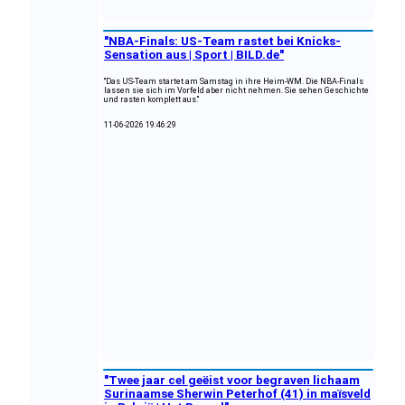
"NBA-Finals: US-Team rastet bei Knicks-
Sensation aus | Sport | BILD.de"
"Das US-Team startet am Samstag in ihre Heim-WM. Die NBA-Finals
lassen sie sich im Vorfeld aber nicht nehmen. Sie sehen Geschichte
und rasten komplett aus."
11-06-2026 19:46:29
"Twee jaar cel geëist voor begraven lichaam
Surinaamse Sherwin Peterhof (41) in maïsveld