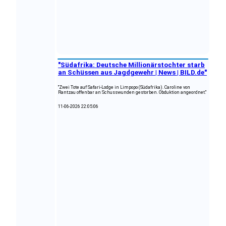
"Südafrika: Deutsche Millionärstochter starb
an Schüssen aus Jagdgewehr | News | BILD.de"
"Zwei Tote auf Safari-Lodge in Limpopo (Südafrika). Caroline von
Rantzau offenbar an Schusswunden gestorben. Obduktion angeordnet."
11-06-2026 22:05:06