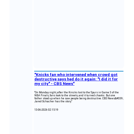
"Knicks fan who intervened when crowd got
destructive says hed do it again: "I did it for
my city" - CBS News"
"On Monday night, after the Knicks lost to the Spurs in Game 3 of the
NBA Finals, fans took to the streets, and it turned chaotic. But one
father stood up when he saw people being destructive. CBS News&#039;
Jared Ochacher has the story."
13-06-2026 02:15:19