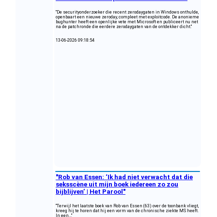
"De securityonderzoeker die recent zerodaygaten in Windows onthulde,
openbaart een nieuwe zeroday, compleet met exploitcode. De anonieme
bughunter heeft een openlijke vete met Microsoft en publiceert nu net
na de patchronde die eerdere zerodaygaten van de ontdekker dicht."
13-06-2026 09:18:54
"Rob van Essen: ‘Ik had niet verwacht dat die
seksscène uit mijn boek iedereen zo zou
bijblijven’ | Het Parool"
"Terwijl het laatste boek van Rob van Essen (63) over de toonbank vliegt,
kreeg hij te horen dat hij een vorm van de chronische ziekte MS heeft.
In een..."