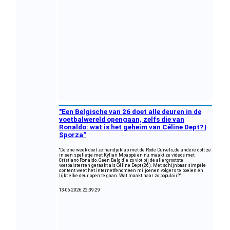
"Een Belgische van 26 doet alle deuren in de
voetbalwereld opengaan, zelfs die van
Ronaldo: wat is het geheim van Céline Dept? |
Sporza"
"De ene week doet ze handjeklap met de Rode Duivels, de andere dolt ze
in een spelletje met Kylian Mbappé en nu maakt ze video's met
Cristiano Ronaldo. Geen Belg die zo vlot bij de allergrootste
voetbalsterren geraakt als Céline Dept (26). Met schijnbaar simpele
content weet het internetfenomeen miljoenen volgers te boeien én
lijkt elke deur open te gaan. Wat maakt haar zo populair?"
13-06-2026 22:39:29