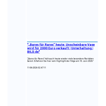
"„Bares für Rares“ heute: Unscheinbare Vase
wird für 2000 Euro verkauft | Unterhaltung |
BILD.de"
"„Bares für Rares“ hält auch heute wieder viele besondere Raritäten
bereit. Erfahren Sie hier vom Highlight der Folge am 10. Juni 2026."
11-06-2026 02:47:11