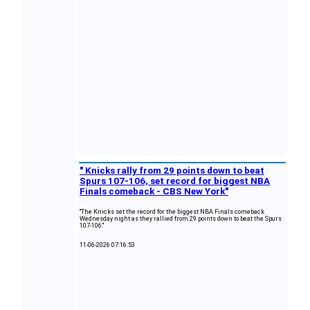
" Knicks rally from 29 points down to beat
Spurs 107-106, set record for biggest NBA
Finals comeback - CBS New York"
"The Knicks set the record for the biggest NBA Finals comeback
Wednesday night as they rallied from 29 points down to beat the Spurs
107-106."
11-06-2026 07:16:53