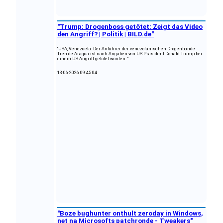
"Trump: Drogenboss getötet: Zeigt das Video
den Angriff? | Politik | BILD.de"
"USA, Venezuela: Der Anführer der venezolanischen Drogenbande
Tren de Aragua ist nach Angaben von US-Präsident Donald Trump bei
einem US-Angriff getötet worden. "
13-06-2026 09:45:04
"Boze bughunter onthult zeroday in Windows,
net na Microsofts patchronde - Tweakers"