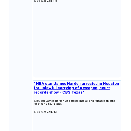
13-06-2026 22:41:18
" NBA star James Harden arrested in Houston
for unlawful carrying of a weapon, court
records show - CBS Texas"
"NBA star James Harden was booked into jail and released on bond
less than 2 hours later."
13-06-2026 22:40:51