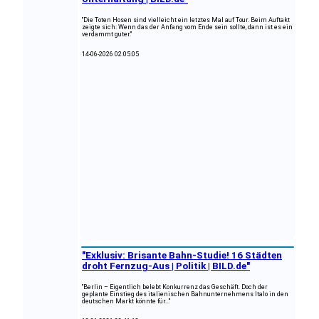
"Die Toten Hosen sind vielleicht ein letztes Mal auf Tour. Beim Auftakt
zeigte sich: Wenn das der Anfang vom Ende sein sollte, dann ist es ein
verdammt guter."
14-06-2026 02:05:05
"Exklusiv: Brisante Bahn-Studie! 16 Städten
droht Fernzug-Aus | Politik | BILD.de"
"Berlin – Eigentlich belebt Konkurrenz das Geschäft. Doch der
geplante Einstieg des italienischen Bahnunternehmens Italo in den
deutschen Markt könnte für..."