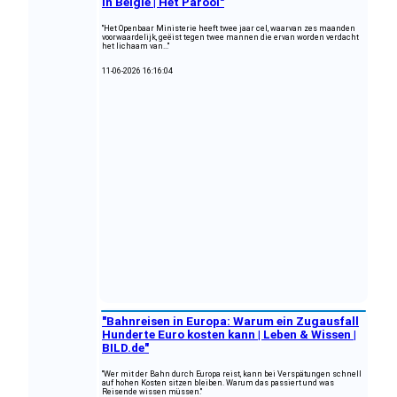
in België | Het Parool"
"Het Openbaar Ministerie heeft twee jaar cel, waarvan zes maanden
voorwaardelijk, geëist tegen twee mannen die ervan worden verdacht
het lichaam van..."
11-06-2026 16:16:04
"Bahnreisen in Europa: Warum ein Zugausfall
Hunderte Euro kosten kann | Leben & Wissen |
BILD.de"
"Wer mit der Bahn durch Europa reist, kann bei Verspätungen schnell
auf hohen Kosten sitzen bleiben. Warum das passiert und was
Reisende wissen müssen."