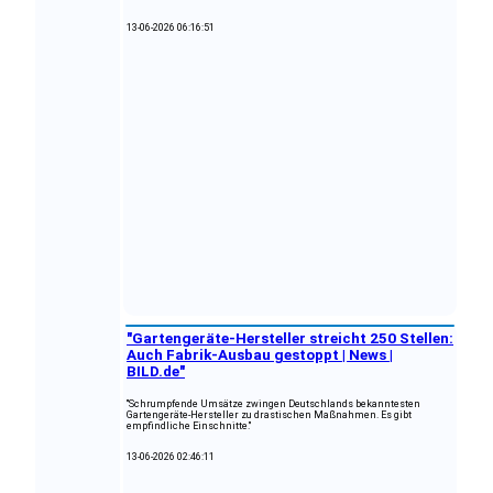
13-06-2026 06:16:51
"Gartengeräte-Hersteller streicht 250 Stellen:
Auch Fabrik-Ausbau gestoppt | News |
BILD.de"
"Schrumpfende Umsätze zwingen Deutschlands bekanntesten
Gartengeräte-Hersteller zu drastischen Maßnahmen. Es gibt
empfindliche Einschnitte."
13-06-2026 02:46:11