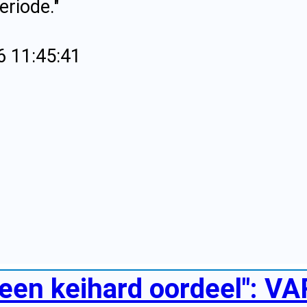
eriode."
6 11:45:41
s een keihard oordeel": VA