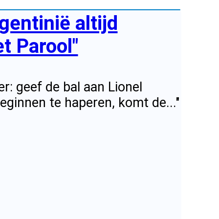
entinië altijd
et Parool"
r: geef de bal aan Lionel
eginnen te haperen, komt de..."