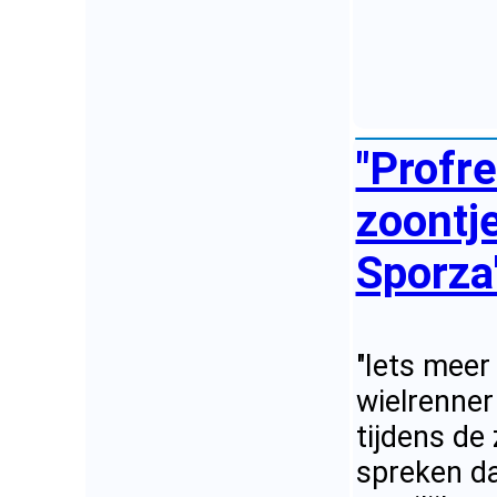
"Profr
zoontje
Sporza
"Iets meer
wielrenner
tijdens de
spreken dat