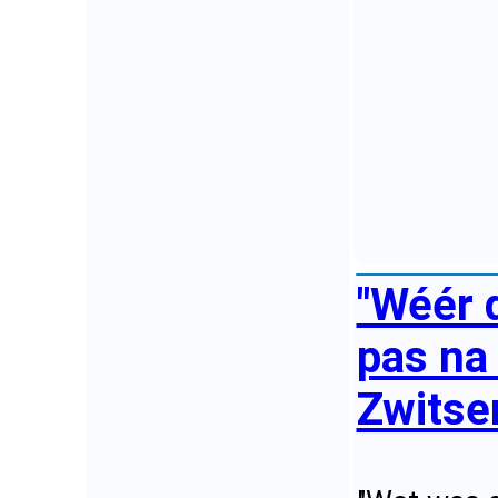
"Wéér 
pas na 
Zwitser