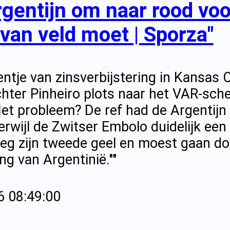
gentijn om naar rood voor
van veld moet | Sporza"
tje van zinsverbijstering in Kansas C
hter Pinheiro plots naar het VAR-sch
 Het probleem? De ref had de Argentijn
erwijl de Zwitser Embolo duidelijk ee
eeg zijn tweede geel en moest gaan douc
ing van Argentinië.""
6 08:49:00