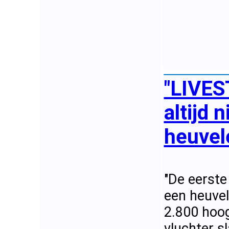
"LIVES
altijd 
heuvel
"De eerste 
een heuvel
2.800 hoog
vluchter s