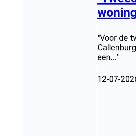
woning
"Voor de t
Callenbur
een..."
12-07-202