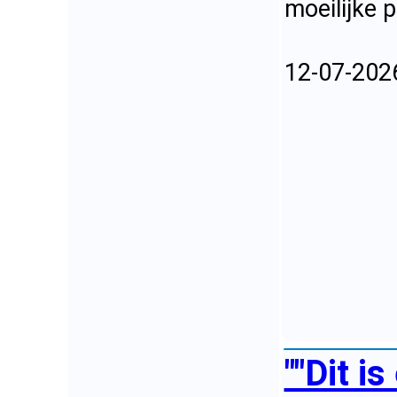
moeilijke p
12-07-202
""Dit i