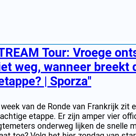
TREAM Tour: Vroege onts
niet weg, wanneer breekt d
etappe? | Sporza"
week van de Ronde van Frankrijk zit er
achtige etappe. Er zijn amper vier offi
temeters onderweg lijken de snelle m
laat toe? Volg het hier zondag van star