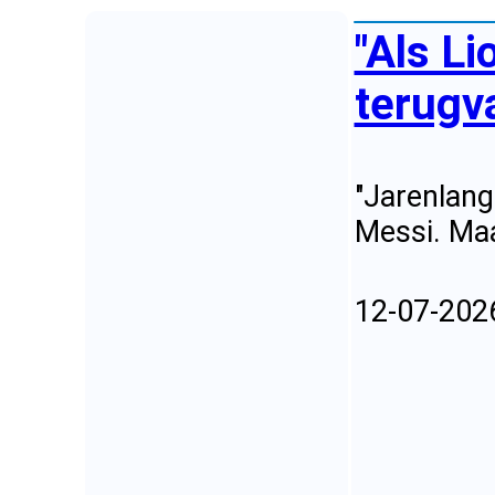
"Als Li
terugva
"Jarenlang
Messi. Maa
12-07-202