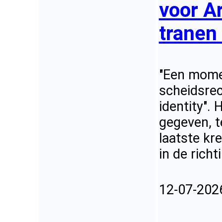
voor Ar
tranen 
"Een momen
scheidsrec
identity".
gegeven, t
laatste kr
in de richt
12-07-202