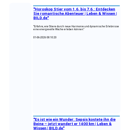
"Horoskop Stier vom 1.6. bis 7.6.: Entdecken
Sie romantische Abenteuer | Leben & Wissen |
BILD.de"
"Erfahre, wie Stiere durch neue Harmonie und dynamische Erlebnisse
eine energievolle Woche erleben können."
01-06-2026 08:10:20
"Es ist wie ein Wunder: Sepsis kostete ihn die
Beine – jetzt wandert er 1400 km | Leben &
Wissen | BILD.de"