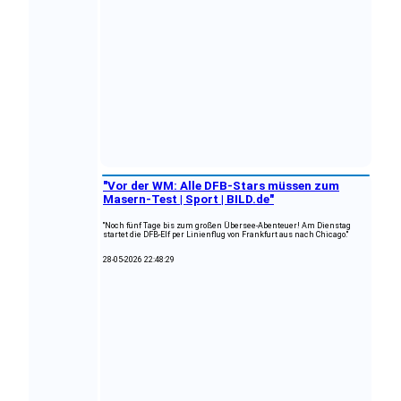
"Vor der WM: Alle DFB-Stars müssen zum
Masern-Test | Sport | BILD.de"
"Noch fünf Tage bis zum großen Übersee-Abenteuer! Am Dienstag
startet die DFB-Elf per Linienflug von Frankfurt aus nach Chicago."
28-05-2026 22:48:29