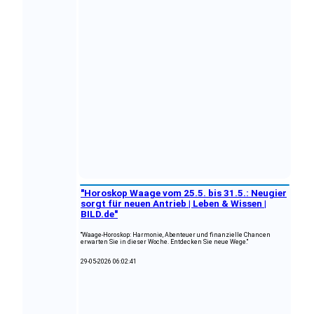
"Horoskop Waage vom 25.5. bis 31.5.: Neugier
sorgt für neuen Antrieb | Leben & Wissen |
BILD.de"
"Waage-Horoskop: Harmonie, Abenteuer und finanzielle Chancen
erwarten Sie in dieser Woche. Entdecken Sie neue Wege."
29-05-2026 06:02:41