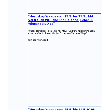
"Horoskop Waage vom 25.5. bis 31.5.: Mit
Vertrauen zu Liebe und Balance | Leben &
Wissen | BILD.de"
"Waage-Horoskop: Harmonie, Abenteuer und finanzielle Chancen
erwarten Sie in dieser Woche. Entdecken Sie neue Wege."
28-05-2026 05:48:04
"Horoskop Waage vom 25.5. bis 31.5.2026: