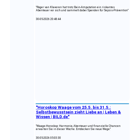
"Roger van Klaveren hat trotz Bein-Amputation ein riskantes
Abenteuer vor sich und sammelt dabei Spenden für Sepsis-Prävention"
30-05-2026 20:48:44
"Horoskop Waage vom 25.5. bis 31.5.:
Selbstbewusstsein zieht Liebe an | Leben &
Wissen | BILD.de"
"Waage-Horoskop: Harmonie, Abenteuer und finanzielle Chancen
erwarten Sie in dieser Woche. Entdecken Sie neue Wege."
30-05-2026 05:03:30