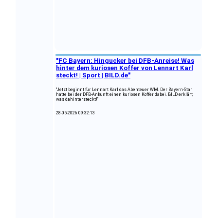
"FC Bayern: Hingucker bei DFB-Anreise! Was
hinter dem kuriosen Koffer von Lennart Karl
steckt! | Sport | BILD.de"
"Jetzt beginnt für Lennart Karl das Abenteuer WM. Der Bayern-Star
hatte bei der DFB-Ankunft einen kuriosen Koffer dabei. BILD erklärt,
was dahintersteckt!"
28-05-2026 09:32:13