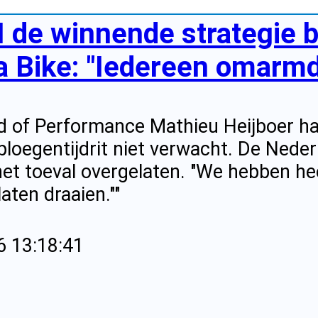
I de winnende strategie b
a Bike: "Iedereen omarmde
d of Performance Mathieu Heijboer h
 ploegentijdrit niet verwacht. De Ned
het toeval overgelaten. "We hebben he
aten draaien.""
6 13:18:41