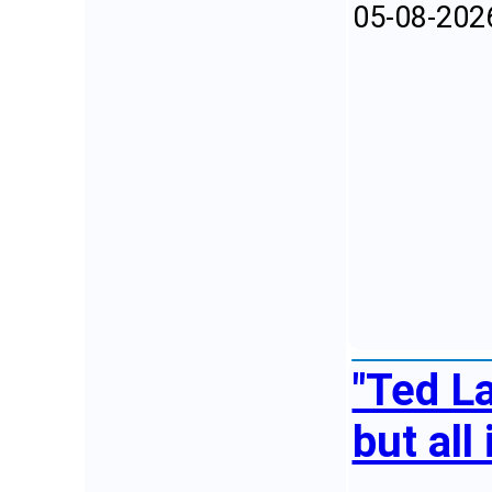
05-08-202
"Ted L
but all