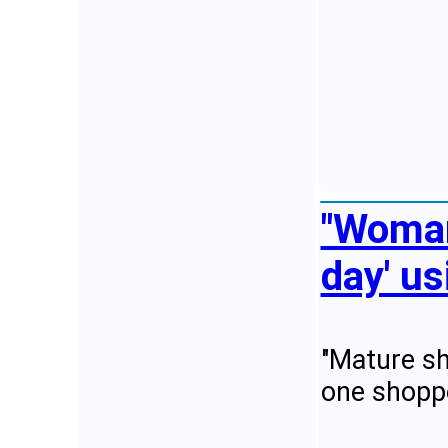
"Woman
day' u
"Mature sh
one shoppe