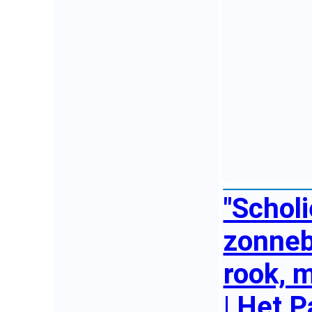
"Scholi
zonneb
rook, m
| Het P