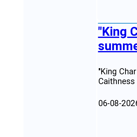
"King C
summer
"King Char
Caithness 
06-08-202