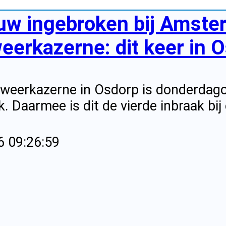
uw ingebroken bij Amst
erkazerne: dit keer in O
dweerkazerne in Osdorp is donderdag
k. Daarmee is dit de vierde inbraak bi
6 09:26:59