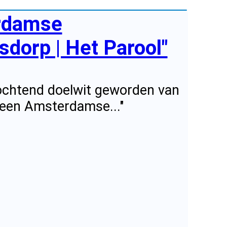
erdamse
sdorp | Het Parool"
ochtend doelwit geworden van
j een Amsterdamse..."