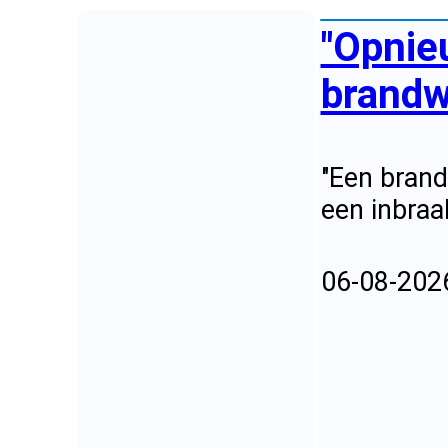
"Opnie
brandwe
"Een bran
een inbraa
06-08-202