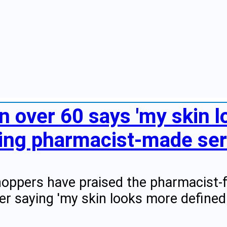
 over 60 says 'my skin l
sing pharmacist-made ser
oppers have praised the pharmacist-
r saying 'my skin looks more defined 