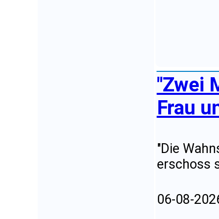
"Zwei 
Frau u
"Die Wahns
erschoss s
06-08-202