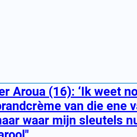
er Aroua (16): ‘Ik weet n
randcrème van die ene v
aar waar mijn sleutels n
arool"