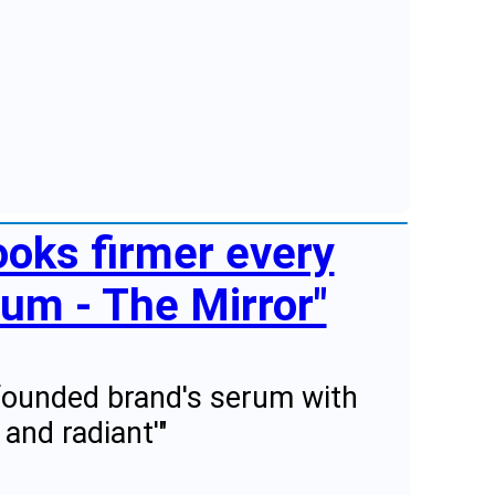
ooks firmer every
um - The Mirror"
founded brand's serum with
and radiant'"