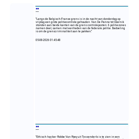
""
"Langs de Belgisch-Franse grens is in de nacht van donderdag op
vrijdag een grote politiecontrole gehouden. Van De Panne tot Doornik
stonden aan beide kanten van de grens controleposten. 6 politiezones
namen deel, samen met eenheden van de federale politie. Bedoeling
is om de grenscriminaliteit aan te pakken."
05-08-2026 01:45:48
""
"Ethisch hacker Robbe Van Roey uit Tessenderlo is te zien in een