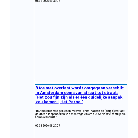
05-08-2026 00:43:07
"Hoe met overlast wordt omgegaan verschilt
in Amsterdam soms van straat tot straat:
‘Het zou fijn zijn als er één duidelijke aanpak
zou komen’ | Het Parool"
"In Amsterdamse gebieden met veel criminaliteit en (drugs)overlast
geldt een lappendeken van maatregelen om die overlast te bestrijden.
Soms verschilt..."
02-08-2026 08:27:07