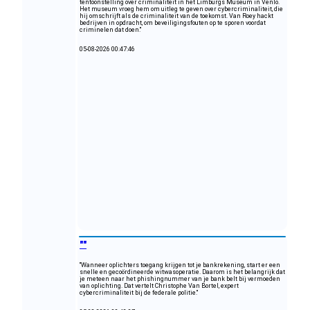
tentoonstelling over criminaliteit in het Limburgs Museum in Venlo.
Het museum vroeg hem om uitleg te geven over cybercriminaliteit, die
hij omschrijft als de criminaliteit van de toekomst. Van Roey hackt
bedrijven in opdracht, om beveiligingsfouten op te sporen voordat
criminelen dat doen."
05-08-2026 00:47:46
""
"Wanneer oplichters toegang krijgen tot je bankrekening, start er een
snelle en gecoördineerde witwasoperatie. Daarom is het belangrijk dat
je meteen naar het phishingnummer van je bank belt bij vermoeden
van oplichting. Dat vertelt Christophe Van Bortel, expert
cybercriminaliteit bij de federale politie."