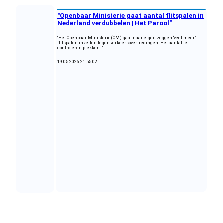
"Openbaar Ministerie gaat aantal flitspalen in
Nederland verdubbelen | Het Parool"
"Het Openbaar Ministerie (OM) gaat naar eigen zeggen ‘veel meer’
flitspalen inzetten tegen verkeersovertredingen. Het aantal te
controleren plekken..."
19-05-2026 21:55:02