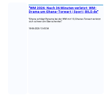
"WM 2026: Nach 36 Minuten verletzt: WM-
Drama um Ghana-Torwart | Sport | BILD.de"
"Ghana schlägt Panama bei der WM mit 1:0, Ghanas Torwart verletzt
sich schwer am Oberschenkel."
18-06-2026 13:45:54