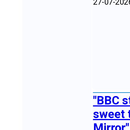
27-07-202
"BBC s
sweet t
Mirror"