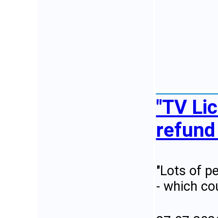
"TV Li
refund 
"Lots of pe
- which co