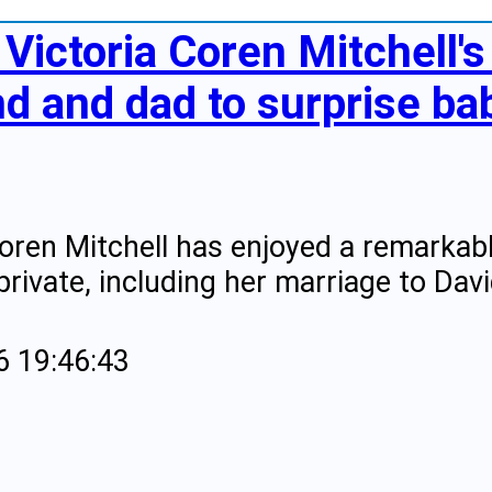
 Victoria Coren Mitchell'
d and dad to surprise ba
Coren Mitchell has enjoyed a remarkab
 private, including her marriage to Davi
6 19:46:43