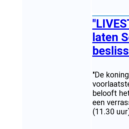
"LIVES
laten S
besliss
"De koning
voorlaatst
belooft he
een verras
(11.30 uur)