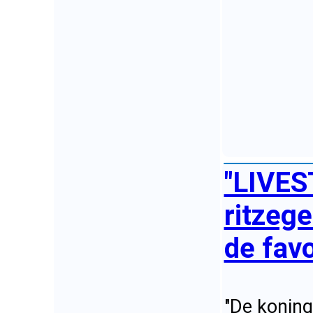
"LIVES
ritzeg
de favo
"De koning