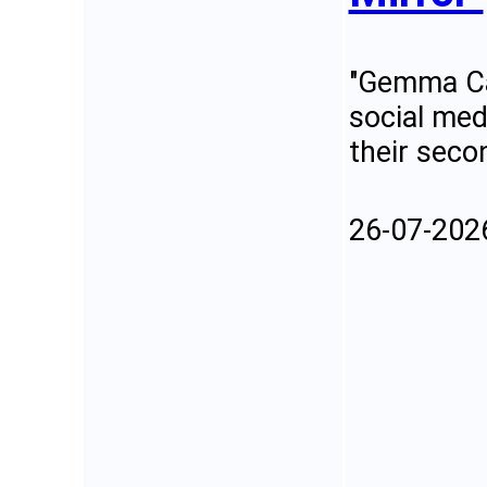
"Gemma Cai
social med
their seco
26-07-202