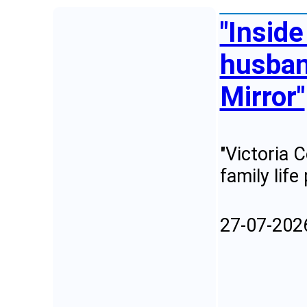
"Inside
husban
Mirror"
"Victoria 
family life
27-07-202