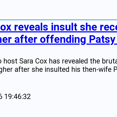
Cox reveals insult she re
er after offending Patsy 
 host Sara Cox has revealed the bruta
gher after she insulted his then-wife 
6 19:46:32