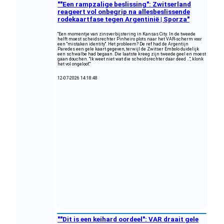
""Een rampzalige beslissing": Zwitserland
reageert vol onbegrip na allesbeslissende
rodekaartfase tegen Argentinië | Sporza"
"Een momentje van zinsverbijstering in Kansas City. In de tweede
helft moest scheidsrechter Pinheiro plots naar het VAR-scherm voor
een "mistaken identity". Het probleem? De ref had de Argentijn
Paredes een gele kaart gegeven, terwijl de Zwitser Embolo duidelijk
een schwalbe had begaan. Die laatste kreeg zijn tweede geel en moest
gaan douchen. "Ik weet niet wat die scheidsrechter daar deed ...", klonk
het vol ongeloof."
12-07-2026 14:18:48
""Dit is een keihard oordeel": VAR draait gele