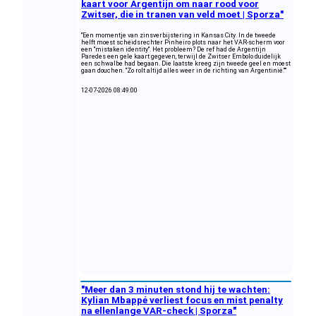
kaart voor Argentijn om naar rood voor
Zwitser, die in tranen van veld moet | Sporza"
"Een momentje van zinsverbijstering in Kansas City. In de tweede
helft moest scheidsrechter Pinheiro plots naar het VAR-scherm voor
een "mistaken identity". Het probleem? De ref had de Argentijn
Paredes een gele kaart gegeven, terwijl de Zwitser Embolo duidelijk
een schwalbe had begaan. Die laatste kreeg zijn tweede geel en moest
gaan douchen. "Zo rolt altijd alles weer in de richting van Argentinië.""
12-07-2026 08:49:00
"Meer dan 3 minuten stond hij te wachten:
Kylian Mbappé verliest focus en mist penalty
na ellenlange VAR-check | Sporza"