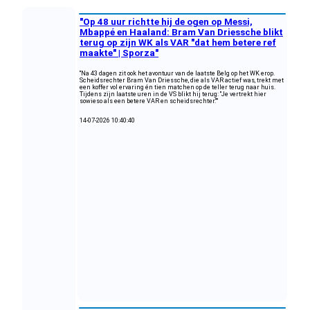
"Op 48 uur richtte hij de ogen op Messi,
Mbappé en Haaland: Bram Van Driessche blikt
terug op zijn WK als VAR "dat hem betere ref
maakte" | Sporza"
"Na 43 dagen zit ook het avontuur van de laatste Belg op het WK erop.
Scheidsrechter Bram Van Driessche, die als VAR actief was, trekt met
een koffer vol ervaring én tien matchen op de teller terug naar huis.
Tijdens zijn laatste uren in de VS blikt hij terug: "Je vertrekt hier
sowieso als een betere VAR en scheidsrechter.""
14-07-2026 10:40:40