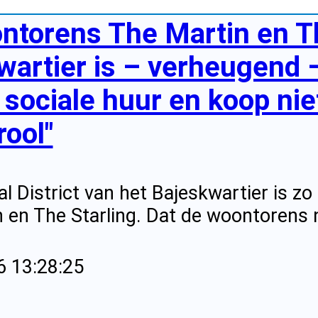
ontorens The Martin en Th
wartier is – verheugend 
sociale huur en koop niet 
rool"
al District van het Bajeskwartier is z
 en The Starling. Dat de woontorens n
6 13:28:25