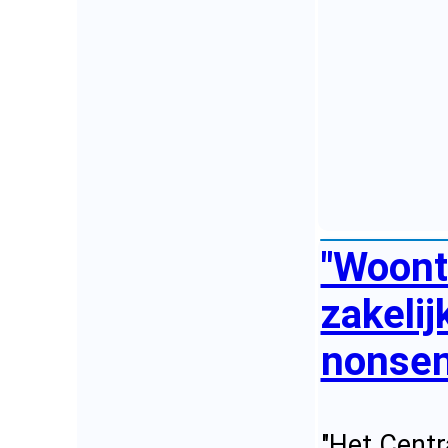
"Woont
zakelij
nonsens
"Het Centr