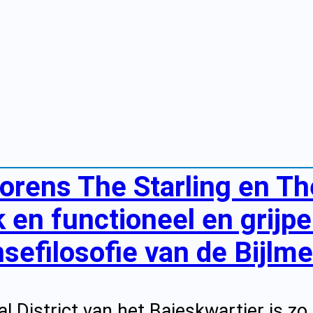
orens The Starling en The
k en functioneel en grijp
efilosofie van de Bijlmer
al District van het Bajeskwartier is z