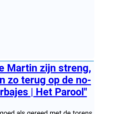
 Martin zijn streng,
en zo terug op de no-
bajes | Het Parool"
o goed als gereed met de torens